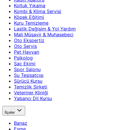
Koltuk Yıkama
Kombi & Klima Servisi
Köpek Eğitimi
Kuru Temizleme
Lastik Değişim & Yol Yardım
Mali Müşavir & Muhasebeci
Oto Ekspertiz
Oto Servis
Pet Hayvan
Psikolog
Saç Ekimi
Spor Salonu
Su Tesisatçısı
Sürücü Kursu
Temizlik Şirketi
Veteriner Kliniği
Yabancı Dil Kursu
İlçeler
Banaz
Eşme