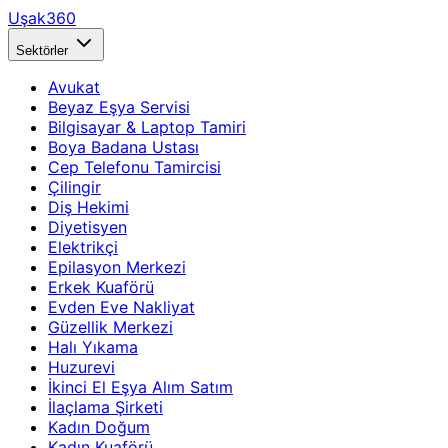
Uşak360
Sektörler
Avukat
Beyaz Eşya Servisi
Bilgisayar & Laptop Tamiri
Boya Badana Ustası
Cep Telefonu Tamircisi
Çilingir
Diş Hekimi
Diyetisyen
Elektrikçi
Epilasyon Merkezi
Erkek Kuaförü
Evden Eve Nakliyat
Güzellik Merkezi
Halı Yıkama
Huzurevi
İkinci El Eşya Alım Satım
İlaçlama Şirketi
Kadın Doğum
Kadın Kuaförü