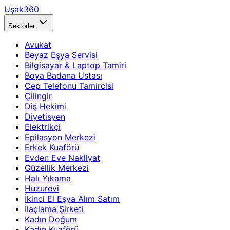
Uşak360
Sektörler
Avukat
Beyaz Eşya Servisi
Bilgisayar & Laptop Tamiri
Boya Badana Ustası
Cep Telefonu Tamircisi
Çilingir
Diş Hekimi
Diyetisyen
Elektrikçi
Epilasyon Merkezi
Erkek Kuaförü
Evden Eve Nakliyat
Güzellik Merkezi
Halı Yıkama
Huzurevi
İkinci El Eşya Alım Satım
İlaçlama Şirketi
Kadın Doğum
Kadın Kuaförü