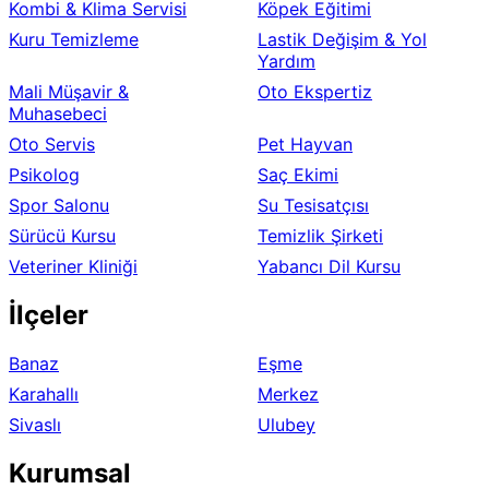
Kombi & Klima Servisi
Köpek Eğitimi
Kuru Temizleme
Lastik Değişim & Yol
Yardım
Mali Müşavir &
Oto Ekspertiz
Muhasebeci
Oto Servis
Pet Hayvan
Psikolog
Saç Ekimi
Spor Salonu
Su Tesisatçısı
Sürücü Kursu
Temizlik Şirketi
Veteriner Kliniği
Yabancı Dil Kursu
İlçeler
Banaz
Eşme
Karahallı
Merkez
Sivaslı
Ulubey
Kurumsal