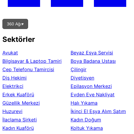
360 Ağı
▾
Sektörler
Avukat
Beyaz Eşya Servisi
Bilgisayar & Laptop Tamiri
Boya Badana Ustası
Cep Telefonu Tamircisi
Çilingir
Diş Hekimi
Diyetisyen
Elektrikçi
Epilasyon Merkezi
Erkek Kuaförü
Evden Eve Nakliyat
Güzellik Merkezi
Halı Yıkama
Huzurevi
İkinci El Eşya Alım Satım
İlaçlama Şirketi
Kadın Doğum
Kadın Kuaförü
Koltuk Yıkama