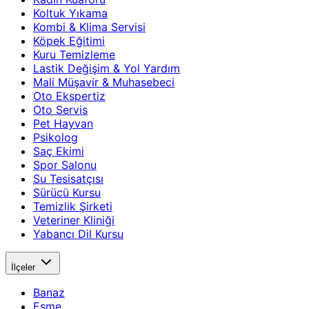
Koltuk Yıkama
Kombi & Klima Servisi
Köpek Eğitimi
Kuru Temizleme
Lastik Değişim & Yol Yardım
Mali Müşavir & Muhasebeci
Oto Ekspertiz
Oto Servis
Pet Hayvan
Psikolog
Saç Ekimi
Spor Salonu
Su Tesisatçısı
Sürücü Kursu
Temizlik Şirketi
Veteriner Kliniği
Yabancı Dil Kursu
İlçeler
Banaz
Eşme