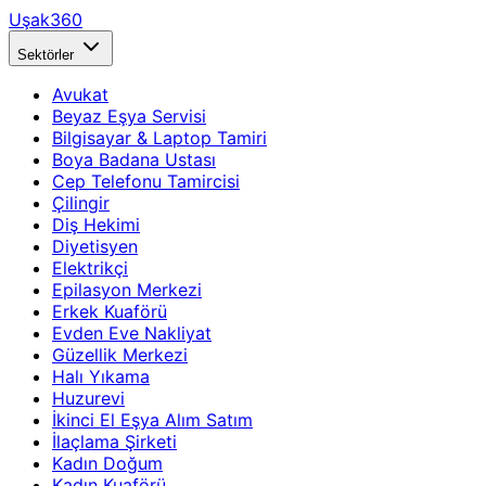
Uşak360
Sektörler
Avukat
Beyaz Eşya Servisi
Bilgisayar & Laptop Tamiri
Boya Badana Ustası
Cep Telefonu Tamircisi
Çilingir
Diş Hekimi
Diyetisyen
Elektrikçi
Epilasyon Merkezi
Erkek Kuaförü
Evden Eve Nakliyat
Güzellik Merkezi
Halı Yıkama
Huzurevi
İkinci El Eşya Alım Satım
İlaçlama Şirketi
Kadın Doğum
Kadın Kuaförü