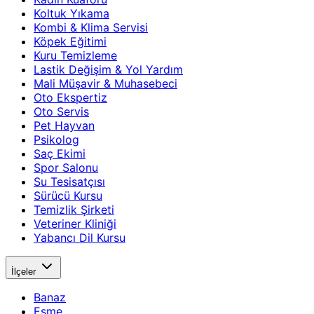
Koltuk Yıkama
Kombi & Klima Servisi
Köpek Eğitimi
Kuru Temizleme
Lastik Değişim & Yol Yardım
Mali Müşavir & Muhasebeci
Oto Ekspertiz
Oto Servis
Pet Hayvan
Psikolog
Saç Ekimi
Spor Salonu
Su Tesisatçısı
Sürücü Kursu
Temizlik Şirketi
Veteriner Kliniği
Yabancı Dil Kursu
İlçeler
Banaz
Eşme