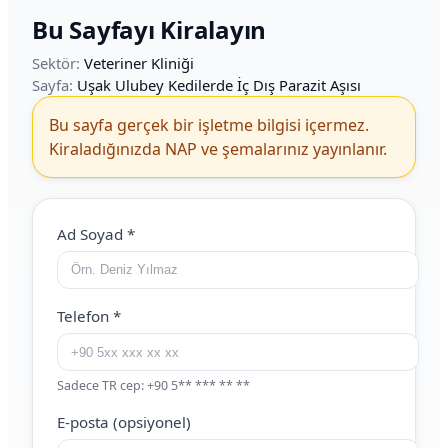
Bu Sayfayı Kiralayın
Sektör:
Veteriner Kliniği
Sayfa:
Uşak Ulubey Kedilerde İç Dış Parazit Aşısı
Bu sayfa gerçek bir işletme bilgisi içermez.
Kiraladığınızda NAP ve şemalarınız yayınlanır.
Web Site (boş bırakın)
Ad Soyad
*
Telefon
*
Sadece TR cep: +90 5** *** ** **
E-posta (opsiyonel)