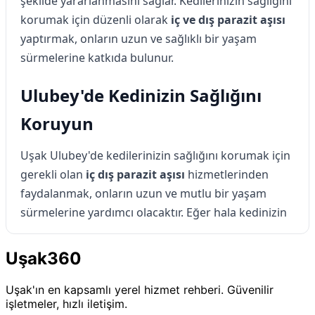
şekilde yararlanmasını sağlar. Kedilerinizin sağlığını
korumak için düzenli olarak
iç ve dış parazit aşısı
yaptırmak, onların uzun ve sağlıklı bir yaşam
sürmelerine katkıda bulunur.
Ulubey'de Kedinizin Sağlığını
Koruyun
Uşak Ulubey'de kedilerinizin sağlığını korumak için
gerekli olan
iç dış parazit aşısı
hizmetlerinden
faydalanmak, onların uzun ve mutlu bir yaşam
sürmelerine yardımcı olacaktır. Eğer hala kedinizin
aşıları yapılmadıysa, Ulubey'deki veteriner
kliniklerine başvurarak bu önemli adımı
Uşak360
atabilirsiniz. Kedinizin sağlığı için hemen bir
randevu alın ve
Uşak Ulubey kedilerde iç dış
Uşak'ın en kapsamlı yerel hizmet rehberi. Güvenilir
işletmeler, hızlı iletişim.
parazit aşısı
hizmetlerinden faydalanarak, onların