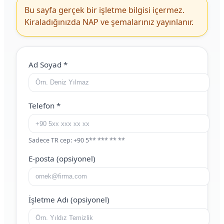
Bu sayfa gerçek bir işletme bilgisi içermez.
Kiraladığınızda NAP ve şemalarınız yayınlanır.
Web Site (boş bırakın)
Ad Soyad
*
Telefon
*
Sadece TR cep: +90 5** *** ** **
E-posta (opsiyonel)
İşletme Adı (opsiyonel)