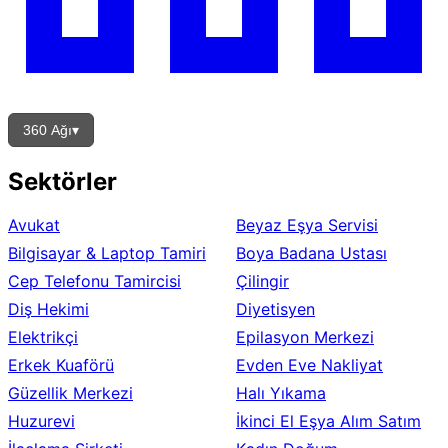
360 Ağı
▾
Sektörler
Avukat
Beyaz Eşya Servisi
Bilgisayar & Laptop Tamiri
Boya Badana Ustası
Cep Telefonu Tamircisi
Çilingir
Diş Hekimi
Diyetisyen
Elektrikçi
Epilasyon Merkezi
Erkek Kuaförü
Evden Eve Nakliyat
Güzellik Merkezi
Halı Yıkama
Huzurevi
İkinci El Eşya Alım Satım