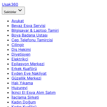
Uşak360
Sektörler
Avukat
Beyaz Eşya Servisi
Bilgisayar & Laptop Tamiri
Boya Badana Ustası
Cep Telefonu Tamircisi
Çilingir
Diş Hekimi
Diyetisyen
Elektrikçi
Epilasyon Merkezi
Erkek Kuaförü
Evden Eve Nakliyat
Güzellik Merkezi
Halı Yıkama
Huzurevi
İkinci El Eşya Alım Satım
İlaçlama Şirketi
Kadın Doğum
Kadın Kuaförü