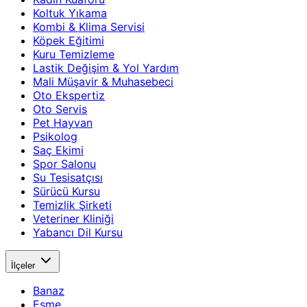
Koltuk Yıkama
Kombi & Klima Servisi
Köpek Eğitimi
Kuru Temizleme
Lastik Değişim & Yol Yardım
Mali Müşavir & Muhasebeci
Oto Ekspertiz
Oto Servis
Pet Hayvan
Psikolog
Saç Ekimi
Spor Salonu
Su Tesisatçısı
Sürücü Kursu
Temizlik Şirketi
Veteriner Kliniği
Yabancı Dil Kursu
İlçeler
Banaz
Eşme