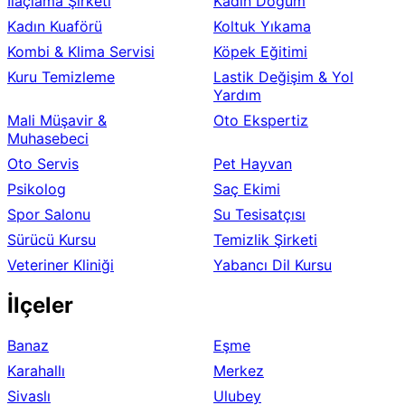
İlaçlama Şirketi
Kadın Doğum
Kadın Kuaförü
Koltuk Yıkama
Kombi & Klima Servisi
Köpek Eğitimi
Kuru Temizleme
Lastik Değişim & Yol
Yardım
Mali Müşavir &
Oto Ekspertiz
Muhasebeci
Oto Servis
Pet Hayvan
Psikolog
Saç Ekimi
Spor Salonu
Su Tesisatçısı
Sürücü Kursu
Temizlik Şirketi
Veteriner Kliniği
Yabancı Dil Kursu
İlçeler
Banaz
Eşme
Karahallı
Merkez
Sivaslı
Ulubey