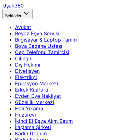
Uşak360
Sektörler
Avukat
Beyaz Eşya Servisi
Bilgisayar & Laptop Tamiri
Boya Badana Ustası
Cep Telefonu Tamircisi
Çilingir
Diş Hekimi
Diyetisyen
Elektrikçi
Epilasyon Merkezi
Erkek Kuaförü
Evden Eve Nakliyat
Güzellik Merkezi
Halı Yıkama
Huzurevi
İkinci El Eşya Alım Satım
İlaçlama Şirketi
Kadın Doğum
Kadın Kuaförü