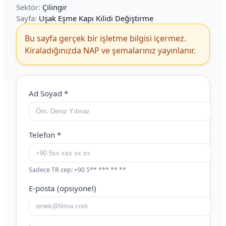
Sektör:
Çilingir
Sayfa:
Uşak Eşme Kapı Kilidi Değiştirme
Bu sayfa gerçek bir işletme bilgisi içermez.
Kiraladığınızda NAP ve şemalarınız yayınlanır.
Web Site (boş bırakın)
Ad Soyad
*
Telefon
*
Sadece TR cep: +90 5** *** ** **
E-posta (opsiyonel)