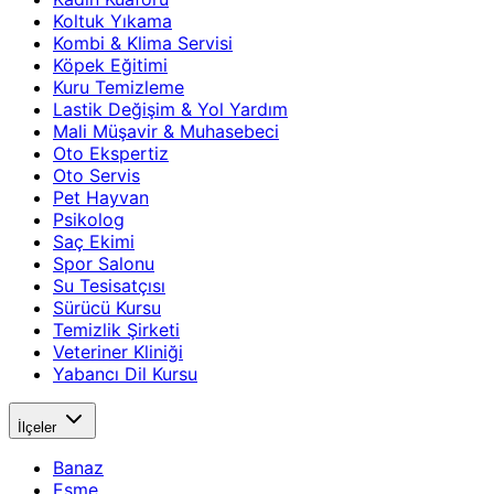
Koltuk Yıkama
Kombi & Klima Servisi
Köpek Eğitimi
Kuru Temizleme
Lastik Değişim & Yol Yardım
Mali Müşavir & Muhasebeci
Oto Ekspertiz
Oto Servis
Pet Hayvan
Psikolog
Saç Ekimi
Spor Salonu
Su Tesisatçısı
Sürücü Kursu
Temizlik Şirketi
Veteriner Kliniği
Yabancı Dil Kursu
İlçeler
Banaz
Eşme