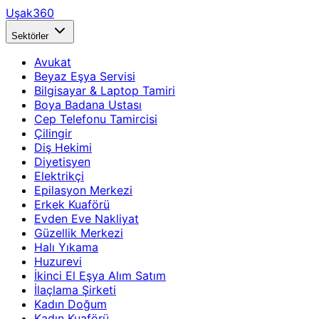
Uşak360
Sektörler
Avukat
Beyaz Eşya Servisi
Bilgisayar & Laptop Tamiri
Boya Badana Ustası
Cep Telefonu Tamircisi
Çilingir
Diş Hekimi
Diyetisyen
Elektrikçi
Epilasyon Merkezi
Erkek Kuaförü
Evden Eve Nakliyat
Güzellik Merkezi
Halı Yıkama
Huzurevi
İkinci El Eşya Alım Satım
İlaçlama Şirketi
Kadın Doğum
Kadın Kuaförü