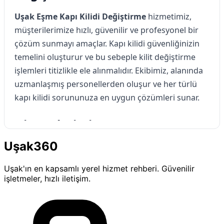
Uşak Eşme Kapı Kilidi Değiştirme
hizmetimiz,
müşterilerimize hızlı, güvenilir ve profesyonel bir
çözüm sunmayı amaçlar. Kapı kilidi güvenliğinizin
temelini oluşturur ve bu sebeple kilit değiştirme
işlemleri titizlikle ele alınmalıdır. Ekibimiz, alanında
uzmanlaşmış personellerden oluşur ve her türlü
kapı kilidi sorununuza en uygun çözümleri sunar.
Hizmetlerimiz
Uşak360
Kapı Kilidi Değişimi
Uşak'ın en kapsamlı yerel hizmet rehberi. Güvenilir
Uşak Eşme Kapı Kilidi Değiştirme
hizmetimizin
işletmeler, hızlı iletişim.
ana unsurlarından biri kapı kilidi değişimidir. Eski
veya arızalı kilitlerinizi, en yeni ve güvenilir kilit
sistemleriyle değiştiriyoruz. Bu işlem sırasında,