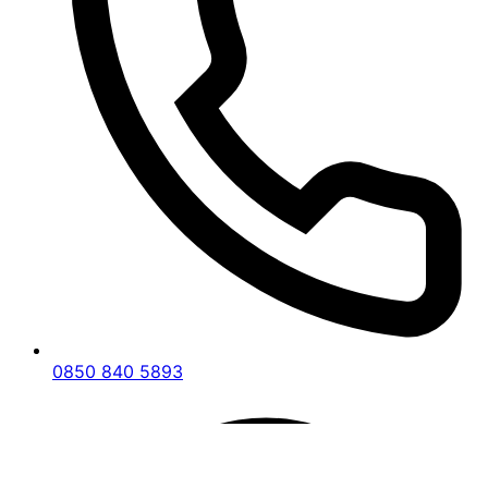
kapınızın yapısına ve estetik görünümüne uygun
çözümler sunarak, hem güvenliğinizi hem de
dekoratif ihtiyaçlarınızı karşılıyoruz.
Acil Kilit Açma
Kapınızda kilitli kalmak, en istenmeyen
durumlardan biridir.
Uşak Eşme Kapı Kilidi
Değiştirme
hizmetimiz, acil durumlar için de
yanınızda. 7/24 hizmet veren ekibimiz, en kısa
sürede adresinize gelerek kapınızı açar ve gerekli
durumlarda kilidinizi değiştirir.
Kilit Tamiri
0850 840 5893
Her zaman kilit değişimi gerekli olmayabilir.
Uşak
Eşme Kapı Kilidi Değiştirme
kapsamında, mevcut
kilitlerinizi tamir ederek daha uzun süre