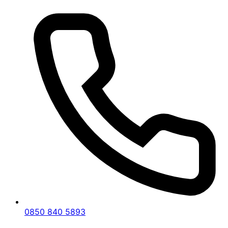
sunmaya hazırız.
Uşak Banaz Anahtar Kopyalama
Fiyatı: Güven ve Kalitenin Adresi
Uşak Banaz Anahtar Kopyalama Fiyatı
, müşteri
memnuniyetini öncelikli hedef olarak belirleyen bir
hizmet anlayışına sahiptir. Uzman kadrosu ve
gelişmiş teknolojik ekipmanları ile anahtar
kopyalama işlemlerini hızlı ve güvenilir bir şekilde
gerçekleştirir. Müşterilerimizin ihtiyaçlarını en iyi
şekilde analiz ederek, bütçe dostu çözümler
sunmayı amaçlıyoruz.
Hizmetlerimiz
0850 840 5893
Standart Anahtar Kopyalama