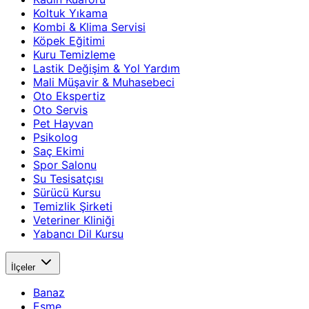
Koltuk Yıkama
Kombi & Klima Servisi
Köpek Eğitimi
Kuru Temizleme
Lastik Değişim & Yol Yardım
Mali Müşavir & Muhasebeci
Oto Ekspertiz
Oto Servis
Pet Hayvan
Psikolog
Saç Ekimi
Spor Salonu
Su Tesisatçısı
Sürücü Kursu
Temizlik Şirketi
Veteriner Kliniği
Yabancı Dil Kursu
İlçeler
Banaz
Eşme