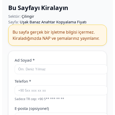
Bu Sayfayı Kiralayın
Sektör:
Çilingir
Sayfa:
Uşak Banaz Anahtar Kopyalama Fiyatı
Bu sayfa gerçek bir işletme bilgisi içermez.
Kiraladığınızda NAP ve şemalarınız yayınlanır.
Web Site (boş bırakın)
Ad Soyad
*
Telefon
*
Sadece TR cep: +90 5** *** ** **
E-posta (opsiyonel)