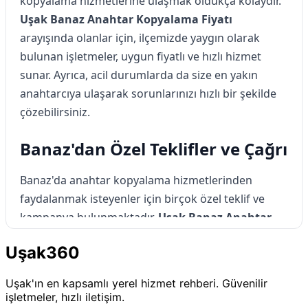
kopyalama hizmetlerine ulaşmak oldukça kolaydır.
Uşak Banaz Anahtar Kopyalama Fiyatı
arayışında olanlar için, ilçemizde yaygın olarak
bulunan işletmeler, uygun fiyatlı ve hızlı hizmet
sunar. Ayrıca, acil durumlarda da size en yakın
anahtarcıya ulaşarak sorunlarınızı hızlı bir şekilde
çözebilirsiniz.
Banaz'dan Özel Teklifler ve Çağrı
Banaz'da anahtar kopyalama hizmetlerinden
faydalanmak isteyenler için birçok özel teklif ve
kampanya bulunmaktadır.
Uşak Banaz Anahtar
Kopyalama Fiyatı
hakkında daha fazla bilgi almak
Uşak360
ve uygun fiyatlı çözümlerden yararlanmak için
hemen yerel anahtarcılara başvurun. Banaz'da,
Uşak'ın en kapsamlı yerel hizmet rehberi. Güvenilir
güvenliğiniz ve konforunuz için en iyi hizmeti
işletmeler, hızlı iletişim.