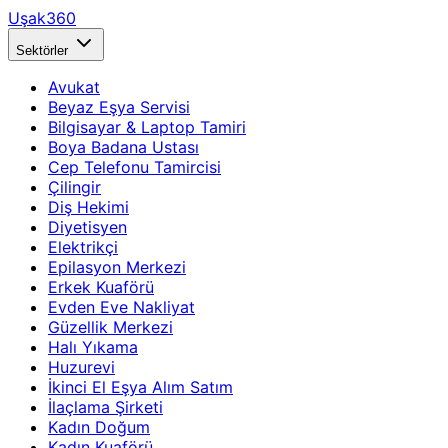
Uşak360
Sektörler
Avukat
Beyaz Eşya Servisi
Bilgisayar & Laptop Tamiri
Boya Badana Ustası
Cep Telefonu Tamircisi
Çilingir
Diş Hekimi
Diyetisyen
Elektrikçi
Epilasyon Merkezi
Erkek Kuaförü
Evden Eve Nakliyat
Güzellik Merkezi
Halı Yıkama
Huzurevi
İkinci El Eşya Alım Satım
İlaçlama Şirketi
Kadın Doğum
Kadın Kuaförü