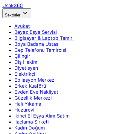
Uşak360
Sektörler
Avukat
Beyaz Eşya Servisi
Bilgisayar & Laptop Tamiri
Boya Badana Ustası
Cep Telefonu Tamircisi
Çilingir
Diş Hekimi
Diyetisyen
Elektrikçi
Epilasyon Merkezi
Erkek Kuaförü
Evden Eve Nakliyat
Güzellik Merkezi
Halı Yıkama
Huzurevi
İkinci El Eşya Alım Satım
İlaçlama Şirketi
Kadın Doğum
Kadın Kuaförü