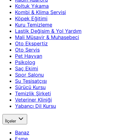
Koltuk Yıkama
Kombi & Klima Servisi
Köpek Eğitimi
Kuru Temizleme
Lastik Değişim & Yol Yardım
Mali Müşavir & Muhasebeci
Oto Ekspertiz
Oto Servis
Pet Hayvan
Psikolog
Saç Ekimi
Spor Salonu
Su Tesisatçısı
Sürücü Kursu
Temizlik Şirketi
Veteriner Kliniği
Yabancı Dil Kursu
İlçeler
Banaz
Eşme