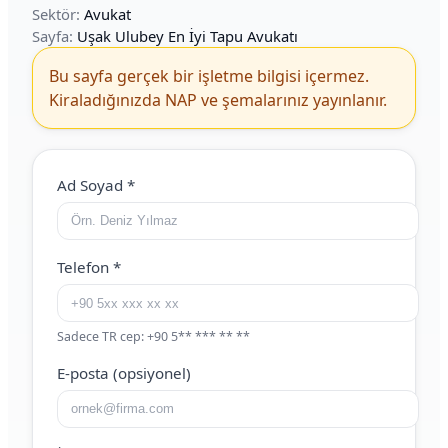
Sektör:
Avukat
Sayfa:
Uşak Ulubey En İyi Tapu Avukatı
Bu sayfa gerçek bir işletme bilgisi içermez.
Kiraladığınızda NAP ve şemalarınız yayınlanır.
Web Site (boş bırakın)
Ad Soyad
*
Telefon
*
Sadece TR cep: +90 5** *** ** **
E-posta (opsiyonel)