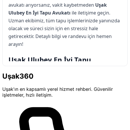
avukatı arıyorsanız, vakit kaybetmeden
Uşak
Ulubey En İyi Tapu Avukatı
ile iletişime geçin.
Uzman ekibimiz, tüm tapu işlemlerinizde yanınızda
olacak ve süreci sizin için en stressiz hale
getirecektir. Detaylı bilgi ve randevu için hemen
arayın!
Uşak Ulubey En İyi Tapu
Avukatı'nın Hizmet Felsefesi
Uşak360
Uşak Ulubey En İyi Tapu Avukatı
, müvekkillerine
Uşak'ın en kapsamlı yerel hizmet rehberi. Güvenilir
en iyi hukuki danışmanlık hizmetini sunmayı
işletmeler, hızlı iletişim.
misyon edinmiştir. Uzman ekibimiz, tapu hukuku
alanında kapsamlı bilgiye sahiptir ve her türlü
hukuki sorunuzu çözmek için özveriyle
çalışmaktadır. Müşteri memnuniyetini ön planda