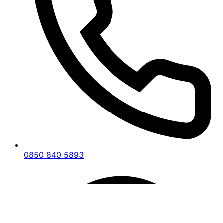
tutarak, şeffaf ve güvenilir bir hizmet anlayışını
benimsiyoruz.
Tapu Tescil Davaları
Uşak Ulubey En İyi Tapu Avukatı
, tapu tescil
davalarınızda yanınızdadır. Mülkiyet haklarınızın
korunması için gerekli tüm hukuki işlemleri titizlikle
yürütür ve tapu kayıtlarınızdaki olası hataların
düzeltilmesi için etkili çözümler sunar.
Kamulaştırma İşlemleri
0850 840 5893
Kamulaştırma sürecinde yaşanabilecek her türlü
hukuki sorunla başa çıkmak için
Uşak Ulubey En
İyi Tapu Avukatı
olarak yanınızdayız.
Kamulaştırma bedelinin tespiti ve itiraz
süreçlerinde müvekkillerimize gerekli desteği