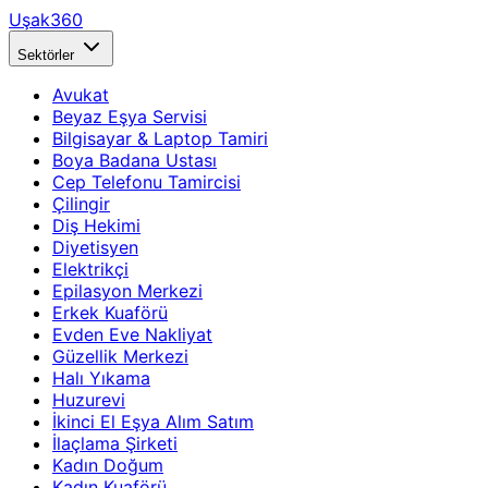
Uşak360
Sektörler
Avukat
Beyaz Eşya Servisi
Bilgisayar & Laptop Tamiri
Boya Badana Ustası
Cep Telefonu Tamircisi
Çilingir
Diş Hekimi
Diyetisyen
Elektrikçi
Epilasyon Merkezi
Erkek Kuaförü
Evden Eve Nakliyat
Güzellik Merkezi
Halı Yıkama
Huzurevi
İkinci El Eşya Alım Satım
İlaçlama Şirketi
Kadın Doğum
Kadın Kuaförü