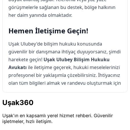
görüşmelerle sağlanan bu destek, bölge halkının
her daim yanında olmaktadır.
Hemen İletişime Geçin!
Uşak Ulubey'de bilişim hukuku konusunda
güvenilir bir danışmana ihtiyaç duyuyorsanız, şimdi
harekete geçin!
Uşak Ulubey Bilişim Hukuku
Avukatı
ile iletişime geçerek, hukuki meselelerinizi
profesyonel bir yaklaşımla çözebilirsiniz. İhtiyacınız
olan tüm bilgileri almak ve randevu oluşturmak için
hemen bizimle iletişime geçin!
Uşak360
Uşak Ulubey Bilişim Hukuku
Uşak'ın en kapsamlı yerel hizmet rehberi. Güvenilir
Avukatı ile Tanışın
işletmeler, hızlı iletişim.