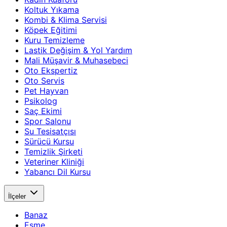
Koltuk Yıkama
Kombi & Klima Servisi
Köpek Eğitimi
Kuru Temizleme
Lastik Değişim & Yol Yardım
Mali Müşavir & Muhasebeci
Oto Ekspertiz
Oto Servis
Pet Hayvan
Psikolog
Saç Ekimi
Spor Salonu
Su Tesisatçısı
Sürücü Kursu
Temizlik Şirketi
Veteriner Kliniği
Yabancı Dil Kursu
İlçeler
Banaz
Eşme