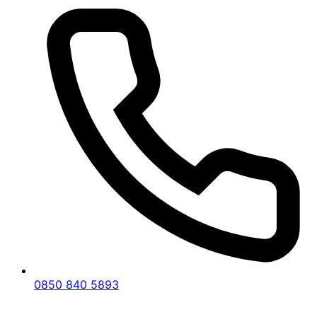
Uşak Ulubey bölgesinde bilişim hukuku alanında
uzmanlaşmış bir avukat arıyorsanız, doğru
yerdesiniz.
Uşak Ulubey Bilişim Hukuku Avukatı
,
teknolojinin ve internetin hızla geliştiği bu çağda,
hukuki sorunlarınızı en etkili ve hızlı bir şekilde
çözmek için yanınızdadır. Hizmet felsefemiz;
müvekkillerimizin ihtiyaçlarını anında ve en doğru
şekilde karşılamak, onları karmaşık hukuki
süreçlerde en iyi şekilde temsil etmektir.
Bilişim Suçları
Uşak Ulubey Bilişim Hukuku Avukatı
olarak,
bilişim suçları alanında geniş bir hizmet yelpazesi
sunuyoruz. İnternet üzerinden işlenen
dolandırıcılık, kişisel verilerin hukuka aykırı
0850 840 5893
kullanımı gibi konularda müvekkillerimize kapsamlı