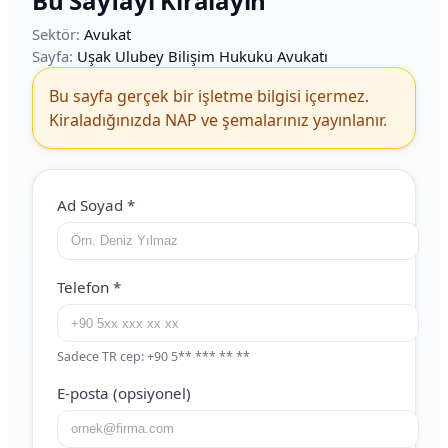
Bu Sayfayı Kiralayın
Sektör:
Avukat
Sayfa:
Uşak Ulubey Bilişim Hukuku Avukatı
Bu sayfa gerçek bir işletme bilgisi içermez.
Kiraladığınızda NAP ve şemalarınız yayınlanır.
Web Site (boş bırakın)
Ad Soyad
*
Telefon
*
Sadece TR cep: +90 5** *** ** **
E-posta (opsiyonel)