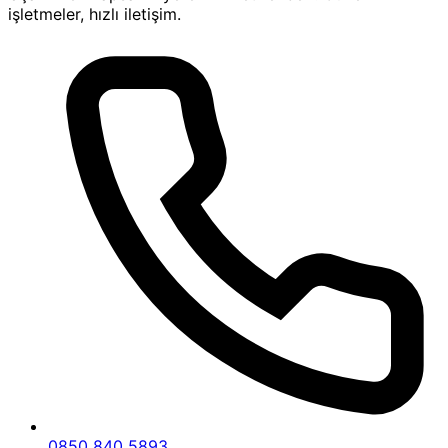
işletmeler, hızlı iletişim.
Karahallı ve çevresinde trafik kazalarından doğan
mağduriyetlerinizi gidermek için profesyonel bir
destek arıyorsanız,
Uşak Karahallı Trafik Kazası
Tazminat Avukatı
ile iletişime geçebilirsiniz.
Hukuki haklarınızı en iyi şekilde savunmak ve
tazminat alım sürecinizi hızlandırmak için güvenilir
bir avukat arıyorsanız, şimdi bize ulaşın ve uzman
desteğimizden yararlanın.
Uşak Karahallı Trafik Kazası
Tazminat Avukatı Hizmet
Felsefesi
Uşak Karahallı Trafik Kazası Tazminat Avukatı
olarak, müvekkillerimize en doğru ve etkili hukuki
çözümleri sunmayı amaçlıyoruz. Trafik kazaları
0850 840 5893