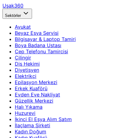
Uşak360
Sektörler
Avukat
Beyaz Eşya Servisi
Bilgisayar & Laptop Tamiri
Boya Badana Ustası
Cep Telefonu Tamircisi
Çilingir
Diş Hekimi
Diyetisyen
Elektrikçi
Epilasyon Merkezi
Erkek Kuaförü
Evden Eve Nakliyat
Güzellik Merkezi
Halı Yıkama
Huzurevi
İkinci El Eşya Alım Satım
İlaçlama Şirketi
Kadın Doğum
Kadın Kuaförü