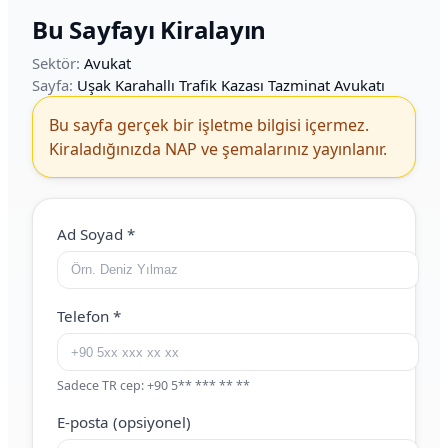
Bu Sayfayı Kiralayın
Sektör:
Avukat
Sayfa:
Uşak Karahallı Trafik Kazası Tazminat Avukatı
Bu sayfa gerçek bir işletme bilgisi içermez.
Kiraladığınızda NAP ve şemalarınız yayınlanır.
Web Site (boş bırakın)
Ad Soyad
*
Telefon
*
Sadece TR cep: +90 5** *** ** **
E-posta (opsiyonel)