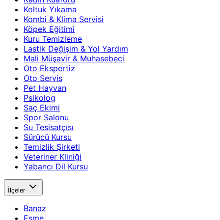
Koltuk Yıkama
Kombi & Klima Servisi
Köpek Eğitimi
Kuru Temizleme
Lastik Değişim & Yol Yardım
Mali Müşavir & Muhasebeci
Oto Ekspertiz
Oto Servis
Pet Hayvan
Psikolog
Saç Ekimi
Spor Salonu
Su Tesisatçısı
Sürücü Kursu
Temizlik Şirketi
Veteriner Kliniği
Yabancı Dil Kursu
İlçeler
Banaz
Eşme