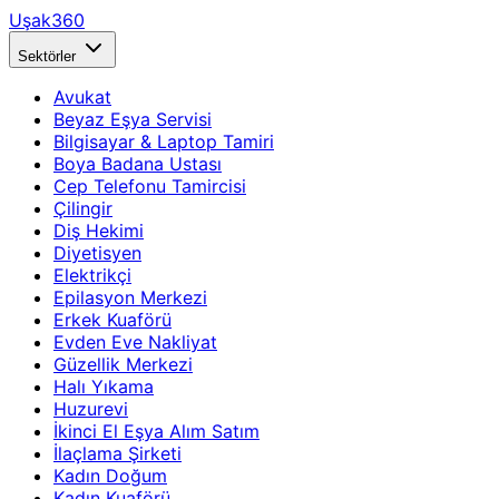
Uşak360
Sektörler
Avukat
Beyaz Eşya Servisi
Bilgisayar & Laptop Tamiri
Boya Badana Ustası
Cep Telefonu Tamircisi
Çilingir
Diş Hekimi
Diyetisyen
Elektrikçi
Epilasyon Merkezi
Erkek Kuaförü
Evden Eve Nakliyat
Güzellik Merkezi
Halı Yıkama
Huzurevi
İkinci El Eşya Alım Satım
İlaçlama Şirketi
Kadın Doğum
Kadın Kuaförü