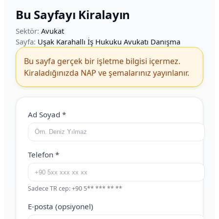
Bu Sayfayı Kiralayın
Sektör:
Avukat
Sayfa:
Uşak Karahallı İş Hukuku Avukatı Danışma
Bu sayfa gerçek bir işletme bilgisi içermez.
Kiraladığınızda NAP ve şemalarınız yayınlanır.
Web Site (boş bırakın)
Ad Soyad
*
Telefon
*
Sadece TR cep: +90 5** *** ** **
E-posta (opsiyonel)