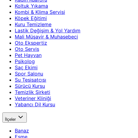
Koltuk Yıkama
Kombi & Klima Servisi
Köpek Eğitimi
Kuru Temizleme
Lastik Değişim & Yol Yardım
Mali Müşavir & Muhasebeci
Oto Ekspertiz
Oto Servis
Pet Hayvan
Psikolog
Saç Ekimi
Spor Salonu
Su Tesisatçısı
Sürücü Kursu
Temizlik Şirketi
Veteriner Kliniği
Yabancı Dil Kursu
İlçeler
Banaz
Eşme