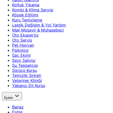
Koltuk Yıkama
Kombi & Klima Servisi
Köpek Eğitimi
Kuru Temizleme
Lastik Değişim & Yol Yardım
Mali Müşavir & Muhasebeci
Oto Ekspertiz
Oto Servis
Pet Hayvan
Psikolog
Saç Ekimi
Spor Salonu
Su Tesisatçısı
Sürücü Kursu
Temizlik Şirketi
Veteriner Kliniği
Yabancı Dil Kursu
İlçeler
Banaz
Eşme