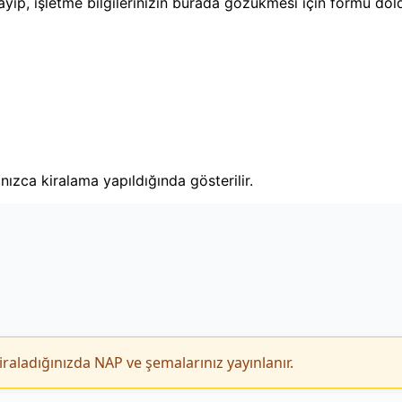
layıp, işletme bilgilerinizin burada gözükmesi için formu dol
lnızca kiralama yapıldığında gösterilir.
iraladığınızda NAP ve şemalarınız yayınlanır.