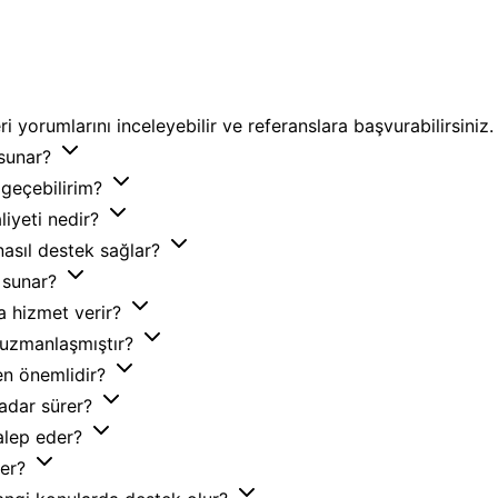
 yorumlarını inceleyebilir ve referanslara başvurabilirsiniz.
 sunar?
e geçebilirim?
liyeti nedir?
nasıl destek sağlar?
ı sunar?
a hizmet verir?
 uzmanlaşmıştır?
en önemlidir?
kadar sürer?
talep eder?
ler?