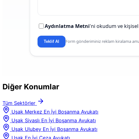
Aydınlatma Metni
'ni okudum ve kişisel
Form gönderiminiz reklam kiralama amaç
Teklif Al
Diğer Konumlar
Tüm Sektörler
Uşak Merkez En İyi Boşanma Avukatı
Uşak Sivaslı En İyi Boşanma Avukatı
Uşak Ulubey En İyi Boşanma Avukatı
Uşak En İyi Ceza Avukatı