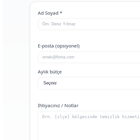
Web Site (boş bırakın)
Ad Soyad
*
E-posta (opsiyonel)
Aylık bütçe
İhtiyacınız / Notlar