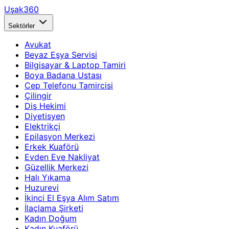
Uşak360
Sektörler
Avukat
Beyaz Eşya Servisi
Bilgisayar & Laptop Tamiri
Boya Badana Ustası
Cep Telefonu Tamircisi
Çilingir
Diş Hekimi
Diyetisyen
Elektrikçi
Epilasyon Merkezi
Erkek Kuaförü
Evden Eve Nakliyat
Güzellik Merkezi
Halı Yıkama
Huzurevi
İkinci El Eşya Alım Satım
İlaçlama Şirketi
Kadın Doğum
Kadın Kuaförü