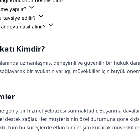
hangi konularda destek olur?
şme yapılır?
 tavsiye edilir?
randevu nasıl alınır?
katı Kimdir?
 alanında uzmanlaşmış, deneyimli ve güvenilir bir hukuk da
 sağlayacak bir avukatın varlığı, müvekkiller için büyük önem
mler
ine geniş bir hizmet yelpazesi sunmaktadır. Boşanma davala
l destek sağlar. Her müşterisinin özel durumuna göre kişisel
atı
, tüm bu süreçlerde etkin bir iletişim kurarak müvekkille