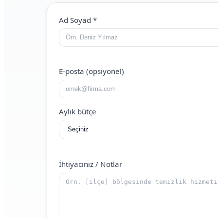
Web Site (boş bırakın)
Ad Soyad
*
E-posta (opsiyonel)
Aylık bütçe
İhtiyacınız / Notlar