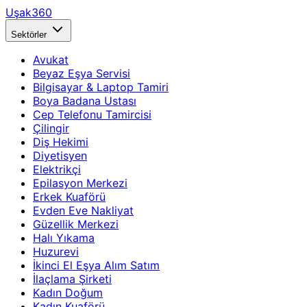
Uşak360
Sektörler
Avukat
Beyaz Eşya Servisi
Bilgisayar & Laptop Tamiri
Boya Badana Ustası
Cep Telefonu Tamircisi
Çilingir
Diş Hekimi
Diyetisyen
Elektrikçi
Epilasyon Merkezi
Erkek Kuaförü
Evden Eve Nakliyat
Güzellik Merkezi
Halı Yıkama
Huzurevi
İkinci El Eşya Alım Satım
İlaçlama Şirketi
Kadın Doğum
Kadın Kuaförü