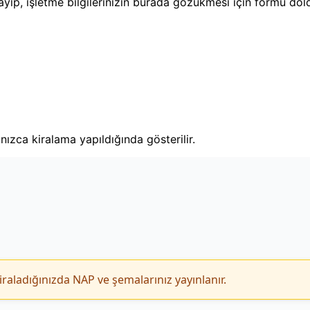
layıp, işletme bilgilerinizin burada gözükmesi için formu dol
lnızca kiralama yapıldığında gösterilir.
iraladığınızda NAP ve şemalarınız yayınlanır.