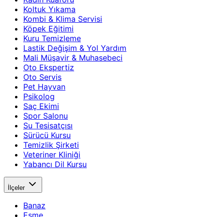
Koltuk Yıkama
Kombi & Klima Servisi
Köpek Eğitimi
Kuru Temizleme
Lastik Değişim & Yol Yardım
Mali Müşavir & Muhasebeci
Oto Ekspertiz
Oto Servis
Pet Hayvan
Psikolog
Saç Ekimi
Spor Salonu
Su Tesisatçısı
Sürücü Kursu
Temizlik Şirketi
Veteriner Kliniği
Yabancı Dil Kursu
İlçeler
Banaz
Eşme