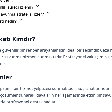
et verir?
lık süreci izlenir?
savunma stratejisi izler?
eti nedir?
katı Kimdir?
e güvenilir bir rehber arayanlar için ideal bir seçimdir. Ce
ir savunma hizmeti sunmaktadır. Profesyonel yaklaşımı ve de
ır.
mler
apsamlı bir hizmet yelpazesi sunmaktadır. Suç isnatlarında
 çözümler sunarak, davaların her aşamasında etkin bir savunma
rda profesyonel destek sağlar.