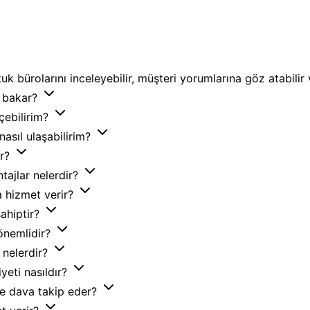
k bürolarını inceleyebilir, müşteri yorumlarına göz atabilir 
a bakar?
eçebilirim?
asıl ulaşabilirim?
ar?
tajlar nelerdir?
a hizmet verir?
sahiptir?
önemlidir?
 nelerdir?
yeti nasıldır?
de dava takip eder?