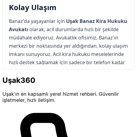
Kolay Ulaşım
Banaz'da yaşayanlar için
Uşak Banaz Kira Hukuku
Avukatı
olarak, acil durumlarda hızlı bir şekilde
müdahale ediyoruz. Avukatlık ofisimiz, Banaz'ın
merkezi bir noktasında yer aldığından, kolay ulaşım
imkanı sunuyoruz. Acil kira hukuku meselelerinde
hızlı destek sağlamak için sadece bir telefon kadar
uzağınızdayız.
Uşak360
Uşak Banaz'da Kira Hukuku İçin
Uşak'ın en kapsamlı yerel hizmet rehberi. Güvenilir
Hemen İletişime Geçin
işletmeler, hızlı iletişim.
Uşak Banaz'da kira hukuku sorunlarınız için
profesyonel destek almak ister misiniz?
Uşak
Banaz Kira Hukuku Avukatı
olarak, sizin için