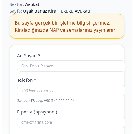
Sektör:
Avukat
Sayfa:
Uşak Banaz Kira Hukuku Avukatı
Bu sayfa gerçek bir işletme bilgisi içermez.
Kiraladığınızda NAP ve şemalarınız yayınlanır.
Web Site (boş bırakın)
Ad Soyad
*
Telefon
*
Sadece TR cep: +90 5** *** ** **
E-posta (opsiyonel)