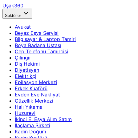
Uşak360
Sektörler
Avukat
Beyaz Eşya Servisi
Bilgisayar & Laptop Tamiri
Boya Badana Ustası
Cep Telefonu Tamircisi
Çilingir
Diş Hekimi
Diyetisyen
Elektrikçi
Epilasyon Merkezi
Erkek Kuaförü
Evden Eve Nakliyat
Güzellik Merkezi
Halı Yıkama
Huzurevi
İkinci El Eşya Alım Satım
İlaçlama Şirketi
Kadın Doğum
Kadın Kuaförü