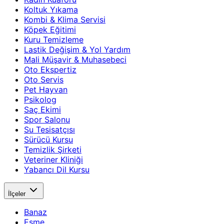
Koltuk Yıkama
Kombi & Klima Servisi
Köpek Eğitimi
Kuru Temizleme
Lastik Değişim & Yol Yardım
Mali Müşavir & Muhasebeci
Oto Ekspertiz
Oto Servis
Pet Hayvan
Psikolog
Saç Ekimi
Spor Salonu
Su Tesisatçısı
Sürücü Kursu
Temizlik Şirketi
Veteriner Kliniği
Yabancı Dil Kursu
İlçeler
Banaz
Eşme