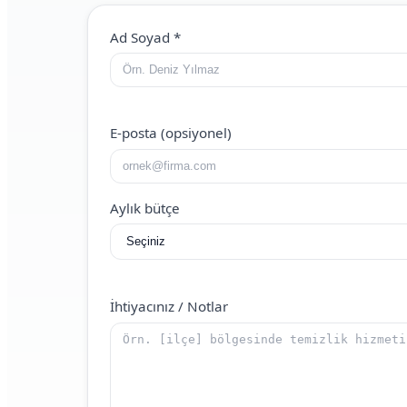
Web Site (boş bırakın)
Ad Soyad
*
E-posta (opsiyonel)
Aylık bütçe
İhtiyacınız / Notlar