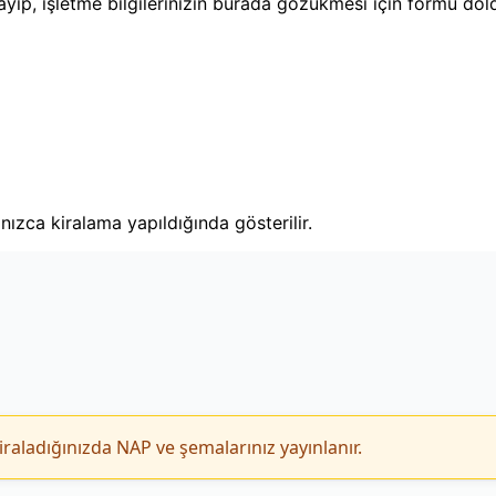
layıp, işletme bilgilerinizin burada gözükmesi için formu dol
lnızca kiralama yapıldığında gösterilir.
iraladığınızda NAP ve şemalarınız yayınlanır.