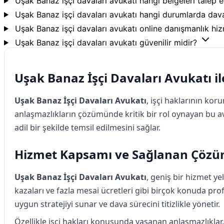
Uşak Banaz işçi davaları avukatı hangi belgeleri talep 
Uşak Banaz işçi davaları avukatı hangi durumlarda dav
Uşak Banaz işçi davaları avukatı online danışmanlık hi
Uşak Banaz işçi davaları avukatı güvenilir midir?
Uşak Banaz İşçi Davaları Avukatı i
Uşak Banaz İşçi Davaları Avukatı
, işçi haklarının ko
anlaşmazlıkların çözümünde kritik bir rol oynayan bu av
adil bir şekilde temsil edilmesini sağlar.
Hizmet Kapsamı ve Sağlanan Çözü
Uşak Banaz İşçi Davaları Avukatı
, geniş bir hizmet ye
kazaları ve fazla mesai ücretleri gibi birçok konuda pr
uygun stratejiyi sunar ve dava sürecini titizlikle yönetir.
Özellikle işçi hakları konusunda yaşanan anlaşmazlıklar,