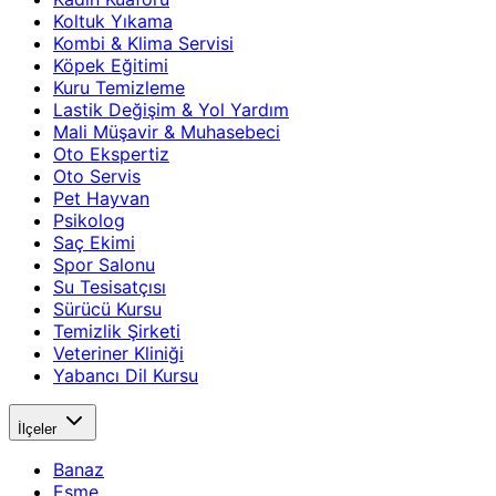
Koltuk Yıkama
Kombi & Klima Servisi
Köpek Eğitimi
Kuru Temizleme
Lastik Değişim & Yol Yardım
Mali Müşavir & Muhasebeci
Oto Ekspertiz
Oto Servis
Pet Hayvan
Psikolog
Saç Ekimi
Spor Salonu
Su Tesisatçısı
Sürücü Kursu
Temizlik Şirketi
Veteriner Kliniği
Yabancı Dil Kursu
İlçeler
Banaz
Eşme