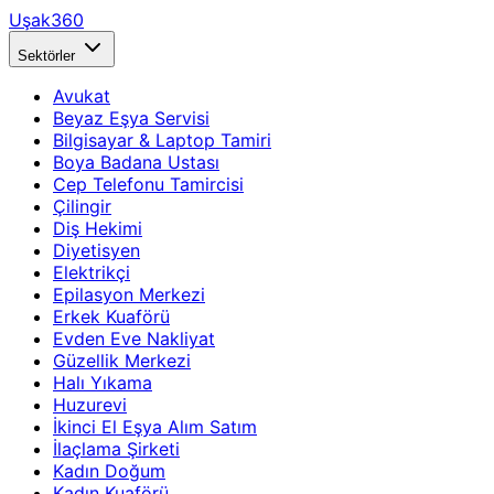
Uşak360
Sektörler
Avukat
Beyaz Eşya Servisi
Bilgisayar & Laptop Tamiri
Boya Badana Ustası
Cep Telefonu Tamircisi
Çilingir
Diş Hekimi
Diyetisyen
Elektrikçi
Epilasyon Merkezi
Erkek Kuaförü
Evden Eve Nakliyat
Güzellik Merkezi
Halı Yıkama
Huzurevi
İkinci El Eşya Alım Satım
İlaçlama Şirketi
Kadın Doğum
Kadın Kuaförü