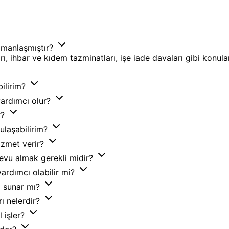
uzmanlaşmıştır?
rı, ihbar ve kıdem tazminatları, işe iade davaları gibi konul
bilirim?
yardımcı olur?
r?
 ulaşabilirim?
izmet verir?
devu almak gerekli midir?
yardımcı olabilir mi?
ı sunar mı?
rı nelerdir?
l işler?