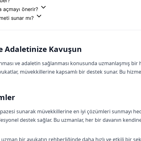
eder?
a açmayı önerir?
zmeti sunar mı?
le Adaletinize Kavuşun
runması ve adaletin sağlanması konusunda uzmanlaşmış bir hu
ukatlar, müvekkillerine kapsamlı bir destek sunar. Bu hizme
mler
lpazesi sunarak müvekkillerine en iyi çözümleri sunmayı hedef
ofesyonel destek sağlar. Bu uzmanlar, her bir davanın kendin
 uzman bir avukatın rehberliğinde daha hızlı ve etkili bir şe