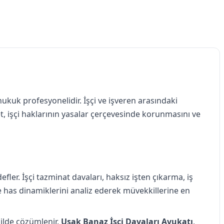
kuk profesyonelidir. İşçi ve işveren arasındaki
t, işçi haklarının yasalar çerçevesinde korunmasını ve
ler. İşçi tazminat davaları, haksız işten çıkarma, iş
e has dinamiklerini analiz ederek müvekkillerine en
kilde çözümlenir.
Uşak Banaz İşçi Davaları Avukatı
,